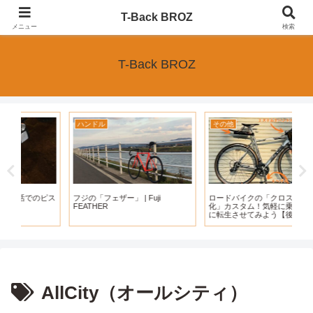
ピストバイクブログのT-BackBROZ｜主に初心者でも始めやすいピストバイク
T-Back BROZ
のカスタムや、ピストに関連する内容を中心に運営
メニュー
検索
T-Back BROZ
ハンドル
その他
Ci
ピス
フジの「フェザー」 | Fuji
ロードバイクの「クロスバイク
実
FEATHER
化」カスタム！気軽に乗れる一台
「
に転生させてみよう【後編｜カス
り
タム「5つ」のポイント】
AllCity（オールシティ）